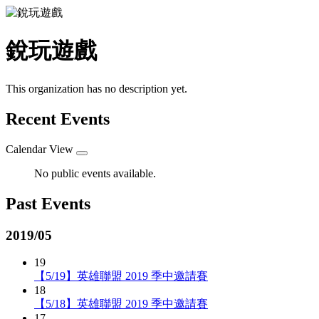
銳玩遊戲
This organization has no description yet.
Recent Events
Calendar View
No public events available.
Past Events
2019/05
19
【5/19】英雄聯盟 2019 季中邀請賽
18
【5/18】英雄聯盟 2019 季中邀請賽
17